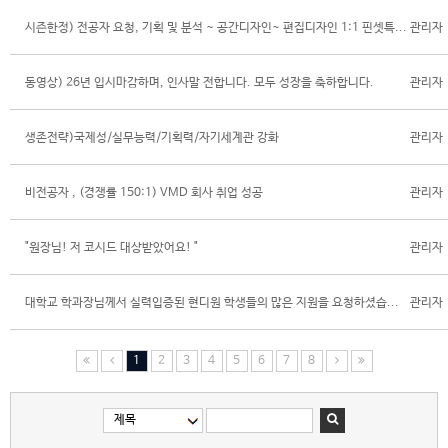
시즌한정) 전공자 요청, 기획 및 분석 ~ 공간디자인~ 편집디자인 1:1 핀셋특...
관리자
동영상) 26년 입시마감하며, 인사말 전합니다. 모두 성장을 축하합니다.
관리자
생존전략)국제성/실무능력/기획력/자기세계관 강화
관리자
비전공자 , (경쟁률 150:1) VMD 회사 취업 성공
관리자
"원장님! 저 코시드 대상받았어요! "
관리자
대학교 학과장님께서 실력입증된 현디원 학생들의 많은 지원을 요청하셨습...
관리자
1
2
3
4
5
6
7
8