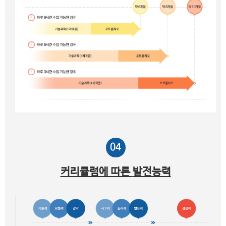
04
커리큘럼에 따른
발전능력