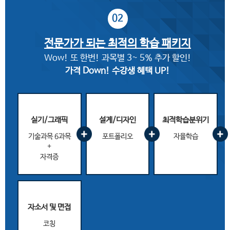
02
전문가가 되는
최적의 학습 패키지
Wow! 또 한번! 과목별 3~ 5% 추가 할인!
가격 Down! 수강생 혜택 UP!
실기/그래픽
설계/디자인
최적학습분위기
기술과목 6과목
포트폴리오
자율학습
+
자격증
자소서 및 면접
코칭