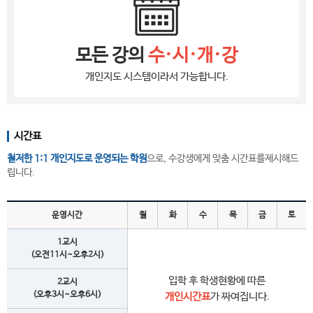
모든 강의
수·시·개·강
개인지도 시스템이라서 가능합니다.
시간표
철저한 1:1 개인지도로 운영되는 학원
으로, 수강생에게 맞춤 시간표를제시해드
립니다.
운영시간
월
화
수
목
금
토
1교시
(오전11시~오후2시)
입학 후 학생현황에 따른
2교시
(오후3시~오후6시)
개인시간표
가 짜여집니다.